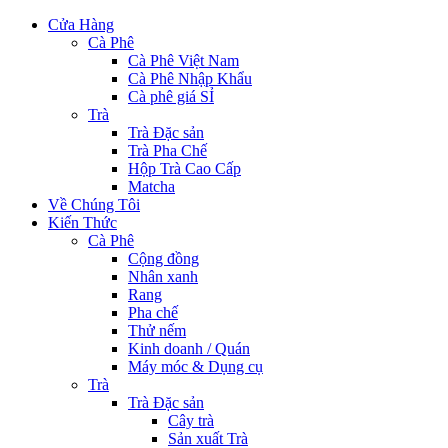
Cửa Hàng
Cà Phê
Cà Phê Việt Nam
Cà Phê Nhập Khẩu
Cà phê giá SỈ
Trà
Trà Đặc sản
Trà Pha Chế
Hộp Trà Cao Cấp
Matcha
Về Chúng Tôi
Kiến Thức
Cà Phê
Cộng đồng
Nhân xanh
Rang
Pha chế
Thử nếm
Kinh doanh / Quán
Máy móc & Dụng cụ
Trà
Trà Đặc sản
Cây trà
Sản xuất Trà