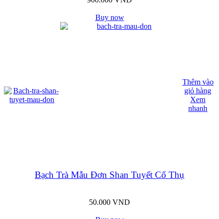
Buy now
Thêm vào
giỏ hàng
Xem
nhanh
Bạch Trà Mẫu Đơn Shan Tuyết Cổ Thụ
50.000
VND