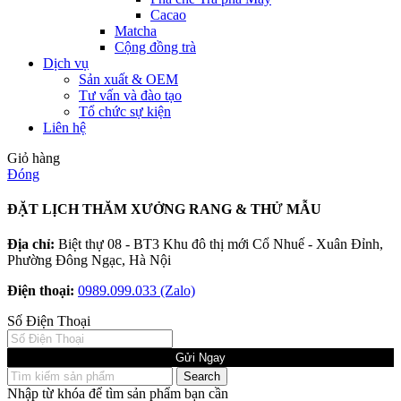
Cacao
Matcha
Cộng đồng trà
Dịch vụ
Sản xuất & OEM
Tư vấn và đào tạo
Tổ chức sự kiện
Liên hệ
Giỏ hàng
Đóng
ĐẶT LỊCH THĂM XƯỞNG RANG & THỬ MẪU
Địa chỉ:
Biệt thự 08 - BT3 Khu đô thị mới Cổ Nhuế - Xuân Đỉnh,
Phường Đông Ngạc, Hà Nội
Điện thoại:
0989.099.033 (Zalo)
Số Điện Thoại
Gửi Ngay
Search
Nhập từ khóa để tìm sản phẩm bạn cần