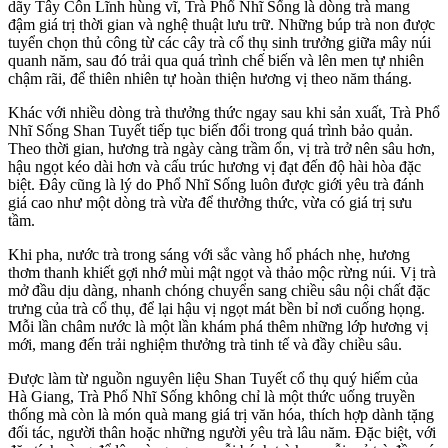
dãy Tây Côn Lĩnh hùng vĩ, Trà Phổ Nhĩ Sống là dòng trà mang
đậm giá trị thời gian và nghệ thuật lưu trữ. Những búp trà non được
tuyển chọn thủ công từ các cây trà cổ thụ sinh trưởng giữa mây núi
quanh năm, sau đó trải qua quá trình chế biến và lên men tự nhiên
chậm rãi, để thiên nhiên tự hoàn thiện hương vị theo năm tháng.
Khác với nhiều dòng trà thưởng thức ngay sau khi sản xuất, Trà Phổ
Nhĩ Sống Shan Tuyết tiếp tục biến đổi trong quá trình bảo quản.
Theo thời gian, hương trà ngày càng trầm ổn, vị trà trở nên sâu hơn,
hậu ngọt kéo dài hơn và cấu trúc hương vị đạt đến độ hài hòa đặc
biệt. Đây cũng là lý do Phổ Nhĩ Sống luôn được giới yêu trà đánh
giá cao như một dòng trà vừa để thưởng thức, vừa có giá trị sưu
tầm.
Khi pha, nước trà trong sáng với sắc vàng hổ phách nhẹ, hương
thơm thanh khiết gợi nhớ mùi mật ngọt và thảo mộc rừng núi. Vị trà
mở đầu dịu dàng, nhanh chóng chuyển sang chiều sâu nội chất đặc
trưng của trà cổ thụ, để lại hậu vị ngọt mát bền bỉ nơi cuống họng.
Mỗi lần châm nước là một lần khám phá thêm những lớp hương vị
mới, mang đến trải nghiệm thưởng trà tinh tế và đầy chiều sâu.
Được làm từ nguồn nguyên liệu Shan Tuyết cổ thụ quý hiếm của
Hà Giang, Trà Phổ Nhĩ Sống không chỉ là một thức uống truyền
thống mà còn là món quà mang giá trị văn hóa, thích hợp dành tặng
đối tác, người thân hoặc những người yêu trà lâu năm. Đặc biệt, với