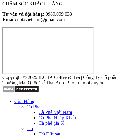
CHĂM SÓC KHÁCH HÀNG
Tư vấn và đặt hàng:
0989.099.033
Email:
ilotavietnam@gmail.com
Copyright © 2025 ILOTA Coffee & Tea | Công Ty Cổ phần
Thương Mại Quốc Tế Thái Anh. Bảo lưu mọi quyền.
Cửa Hàng
Cà Phê
Cà Phê Việt Nam
Cà Phê Nhập Khẩu
Cà phê giá SỈ
Trà
Trà Đặc sản