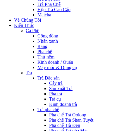
Trà Pha Chế
Hộp Trà Cao Cấp
Matcha
Về Chúng Tôi
Kiến Thức
Cà Phê
Cộng đồng
Nhân xanh
Rang
Pha chế
Thử nếm
Kinh doanh / Quán
Máy móc & Dụng cụ
Trà
Trà Đặc sản
Cây trà
Sản xuất Trà
Pha trà
Trà cụ
Kinh doanh trà
Trà pha chế
Pha chế Trà Oolong
Pha chế Trà Shan Tuyết
Pha chế Trà Đen
Pha chế Trà pha Máy