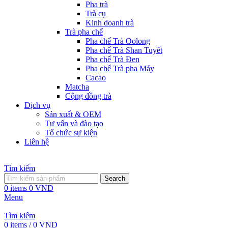
Pha trà
Trà cụ
Kinh doanh trà
Trà pha chế
Pha chế Trà Oolong
Pha chế Trà Shan Tuyết
Pha chế Trà Đen
Pha chế Trà pha Máy
Cacao
Matcha
Cộng đồng trà
Dịch vụ
Sản xuất & OEM
Tư vấn và đào tạo
Tổ chức sự kiện
Liên hệ
Tìm kiếm
Search
0
items
0
VND
Menu
Tìm kiếm
0
items
/
0
VND