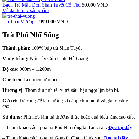
Bạch Trà Mẫu Đơn Shan Tuyết Cổ Thụ
50.000
VND
Về danh mục sản phẩm
Trà Thái Vương
1.999.000
VND
Trà Phổ Nhĩ Sống
Thành phần:
100% búp trà Shan Tuyết
Vùng trồng:
Núi Tây Côn Lĩnh, Hà Giang
Độ cao
:
900m – 1.200m
Chế biến
: Lên men tự nhiên
Hương vị
: Thơm dịu tinh tế, vị trà sâu, hậu ngọt lịm bền bỉ.
Giá trị:
Trà càng để lâu hương vị càng chín muồi và giá trị càng
cao.
Sử dụng:
Phù hợp làm trà thưởng thức hoặc quà biếu tặng cao cấp.
– Tham khảo cách pha trà Phổ Nhĩ sống tại Link sau:
Đọc tại đây
– Tham khảo cách pha trà Gongfu Cha tại link sau:
Đọc tại đây