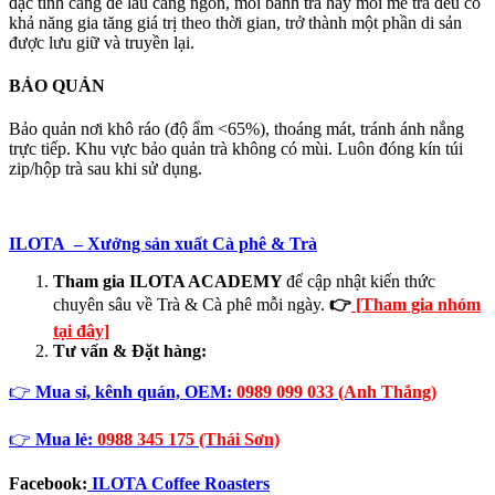
đặc tính càng để lâu càng ngon, mỗi bánh trà hay mỗi mẻ trà đều có
khả năng gia tăng giá trị theo thời gian, trở thành một phần di sản
được lưu giữ và truyền lại.
BẢO QUẢN
Bảo quản nơi khô ráo (độ ẩm <65%), thoáng mát, tránh ánh nắng
trực tiếp. Khu vực bảo quản trà không có mùi. Luôn đóng kín túi
zip/hộp trà sau khi sử dụng.
ILOTA – Xưởng sản xuất Cà phê & Trà
Tham gia ILOTA ACADEMY
để cập nhật kiến thức
chuyên sâu về Trà & Cà phê mỗi ngày.
👉
[Tham gia nhóm
tại đây]
Tư vấn & Đặt hàng:
👉
Mua sỉ, kênh quán, OEM:
0989 099 033 (Anh Thắng)
👉
Mua lẻ:
0988 345 175 (Thái Sơn)
Facebook:
ILOTA Coffee Roasters