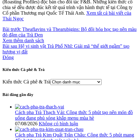
(Roasting Profiles) độc bản cho đối tác F&B. Những kiến thức cô
chia sẻ đều được đúc kết từ quá trình vận hành thực tế tại Công ty
Cổ phần Thương mại Quốc Tế Thái Anh.
Xem tất cả bài viết của
Thái Ngọc
Bài trước
Theaflavins và Thearubigins: Bộ đôi hóa học tạo nên màu
đỏ đậm của Trà Đen
Xem thêm danh sách
Bài sau
Hệ vi sinh vật Trà Phổ Nhĩ: Giải mã “thế giới ngầm” tạo
hương vị đất
Đóng
Kiến thức Cà phê & Trà
Kiến thức Cà phê & Trà
Bài đăng gần đây
Cách pha Trà Thạch Vải: Công thức 5 phút tạo nên món đồ
uống đang phủ sóng khắp menu mùa hè
07/08/2026
Không có bình luận
Cách pha Trà Kim Quất Trân Châu: Công thức 5 phút mang