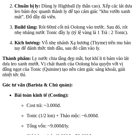
Chuẩn bị ly:
Dùng ly Highball (ly thân cao). Xếp các lát dưa
leo bám dọc quanh thành ly để tạo cảm giác “khu vườn xanh
mát”. Đổ đầy đá viên.
Build tầng:
Rót 60ml cốt trà Oolong vào trước. Sau đó, rót
nhẹ nhàng nước Tonic đầy ly (tỷ lệ vàng là 1 Trà : 2 Tonic).
Kích hương:
Vỗ nhẹ nhánh Xạ hương (Thyme) trên mu bàn
tay để đánh thức tinh dầu, sau đó cắm vào ly.
Thành phẩm:
Ly nước chia tầng đẹp mắt, bọt khí li ti bám vào lát
dưa leo xanh mướt. Vị chát thanh của Oolong hòa quyện với vị
đắng ngọt của Tonic (Quinine) tạo nên cảm giác sảng khoái, giải
nhiệt tức thì.
Góc tư vấn (Barista & Chủ quán):
Bài toán kinh tế (Costing):
Cost trà: ~3.000đ.
Tonic (1/2 lon) + Thảo mộc: ~6.000đ.
Tổng vốn: ~9.000đ/ly.