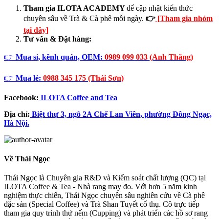
Tham gia ILOTA ACADEMY
để cập nhật kiến thức
chuyên sâu về Trà & Cà phê mỗi ngày.
👉
[Tham gia nhóm
tại đây]
Tư vấn & Đặt hàng:
👉
Mua sỉ, kênh quán, OEM:
0989 099 033 (Anh Thắng)
👉
Mua lẻ:
0988 345 175 (Thái Sơn)
Facebook:
ILOTA Coffee and Tea
Địa chỉ:
Biệt thự 3, ngõ 2A Chế Lan Viên, phường Đông Ngạc,
Hà Nội.
Về Thái Ngọc
Thái Ngọc là Chuyên gia R&D và Kiểm soát chất lượng (QC) tại
ILOTA Coffee & Tea - Nhà rang may đo. Với hơn 5 năm kinh
nghiệm thực chiến, Thái Ngọc chuyên sâu nghiên cứu về Cà phê
đặc sản (Special Coffee) và Trà Shan Tuyết cổ thụ. Cô trực tiếp
tham gia quy trình thử nếm (Cupping) và phát triển các hồ sơ rang