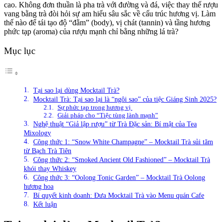
cao. Không đơn thuần là pha trà với đường và đá, việc thay thế rượu
vang bằng trà đòi hỏi sự am hiểu sâu sắc về cấu trúc hương vị. Làm
thế nào để tái tạo độ “đằm” (body), vị chát (tannin) và tầng hương
phức tạp (aroma) của rượu mạnh chỉ bằng những lá trà?
Mục lục
Tại sao lại dùng Mocktail Trà?
Mocktail Trà: Tại sao lại là “ngôi sao” của tiệc Giáng Sinh 2025?
Sự phức tạp trong hương vị
Giải pháp cho “Tiệc tùng lành mạnh”
Nghệ thuật “Giả lập rượu” từ Trà Đặc sản: Bí mật của Tea
Mixology
Công thức 1: “Snow White Champagne” – Mocktail Trà sủi tăm
từ Bạch Trà Tiên
Công thức 2: “Smoked Ancient Old Fashioned” – Mocktail Trà
khói thay Whiskey
Công thức 3: “Oolong Tonic Garden” – Mocktail Trà Oolong
hương hoa
Bí quyết kinh doanh: Đưa Mocktail Trà vào Menu quán Cafe
Kết luận