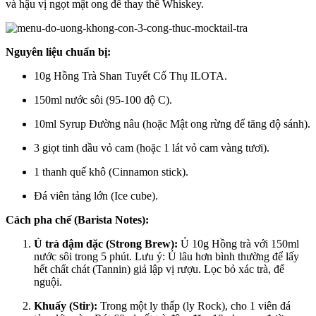
và hậu vị ngọt mật ong để thay thế Whiskey.
Nguyên liệu chuẩn bị:
10g Hồng Trà Shan Tuyết Cổ Thụ ILOTA.
150ml nước sôi (95-100 độ C).
10ml Syrup Đường nâu (hoặc Mật ong rừng để tăng độ sánh).
3 giọt tinh dầu vỏ cam (hoặc 1 lát vỏ cam vàng tươi).
1 thanh quế khô (Cinnamon stick).
Đá viên tảng lớn (Ice cube).
Cách pha chế (Barista Notes):
Ủ trà đậm đặc (Strong Brew):
Ủ 10g Hồng trà với 150ml
nước sôi trong 5 phút. Lưu ý: Ủ lâu hơn bình thường để lấy
hết chất chát (Tannin) giả lập vị rượu. Lọc bỏ xác trà, để
nguội.
Khuấy (Stir):
Trong một ly thấp (ly Rock), cho 1 viên đá