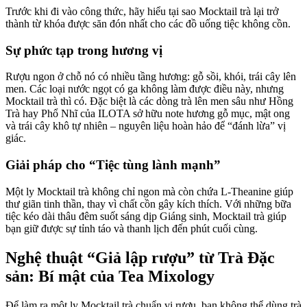
Trước khi đi vào công thức, hãy hiểu tại sao Mocktail trà lại trở
thành từ khóa được săn đón nhất cho các đồ uống tiệc không cồn.
Sự phức tạp trong hương vị
Rượu ngon ở chỗ nó có nhiều tầng hương: gỗ sồi, khói, trái cây lên
men. Các loại nước ngọt có ga không làm được điều này, nhưng
Mocktail trà thì có. Đặc biệt là các dòng trà lên men sâu như Hồng
Trà hay Phổ Nhĩ của ILOTA sở hữu note hương gỗ mục, mật ong
và trái cây khô tự nhiên – nguyên liệu hoàn hảo để “đánh lừa” vị
giác.
Giải pháp cho “Tiệc tùng lành mạnh”
Một ly Mocktail trà không chỉ ngon mà còn chứa L-Theanine giúp
thư giãn tinh thần, thay vì chất cồn gây kích thích. Với những bữa
tiệc kéo dài thâu đêm suốt sáng dịp Giáng sinh, Mocktail trà giúp
bạn giữ được sự tỉnh táo và thanh lịch đến phút cuối cùng.
Nghệ thuật “Giả lập rượu” từ Trà Đặc
sản: Bí mật của Tea Mixology
Để làm ra một ly Mocktail trà chuẩn vị rượu, bạn không thể dùng trà