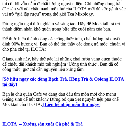
thì cốt lõi vẫn nằm ở chất lượng nguyên liệu. Chỉ những dòng trà
đặc sản với nội chất mạnh mẽ như của ILOTA mới đủ sức gánh vác
vai trò “giả lập rượu” trong thế giới Tea Mixology.
Đừng ngần ngại thử nghiệm và sáng tạo. Hãy để Mocktail trà trở
thành điểm nhấn khó quên trong bữa tiệc cuối năm của bạn.
Để thực hiện thành công các công thức trên, chất lượng trà quyết
định 90% hương vị. Bạn có thể tìm thấy các dòng trà mộc, chuẩn vị
cho pha chế tại ILOTA:
Giáng sinh này, hãy thử gác lại những chai rượu vang quen thuộc
để chiêu đãi khách mời trải nghiệm ‘Uống tỉnh thức’. Bạn đã có
công thức, giờ chỉ cần nguyên liệu xứng tầm.
[Sở hữu ngay các dòng Bạch Trà, Hồng Trà & Oolong ILOTA
tại đây]
Bạn là chủ quán Cafe và đang đau đầu tìm món mới cho menu
Giáng sinh để hút khách? Đừng bỏ qua Set nguyên liệu pha chế
Mocktail của ILOTA.
[Liên hệ nhận mẫu thử ngay]
ILOTA – Xưởng sản xuất Cà phê & Trà