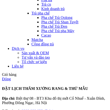
Trà cụ
Kinh doanh trà
Trà pha chế
Pha chế Trà Oolong
Pha chế Trà Shan Tuyết
Pha chế Trà Đen
Pha chế Trà pha Máy
Cacao
Matcha
Cộng đồng trà
Dịch vụ
Sản xuất & OEM
Tư vấn và đào tạo
Tổ chức sự kiện
Liên hệ
Giỏ hàng
Đóng
ĐẶT LỊCH THĂM XƯỞNG RANG & THỬ MẪU
Địa chỉ:
Biệt thự 08 - BT3 Khu đô thị mới Cổ Nhuế - Xuân Đỉnh,
Phường Đông Ngạc, Hà Nội