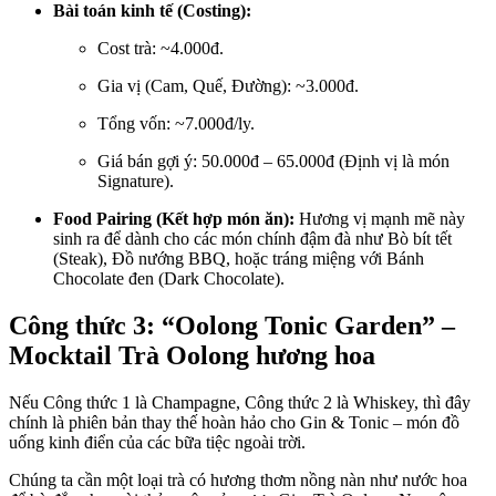
Bài toán kinh tế (Costing):
Cost trà: ~4.000đ.
Gia vị (Cam, Quế, Đường): ~3.000đ.
Tổng vốn: ~7.000đ/ly.
Giá bán gợi ý: 50.000đ – 65.000đ (Định vị là món
Signature).
Food Pairing (Kết hợp món ăn):
Hương vị mạnh mẽ này
sinh ra để dành cho các món chính đậm đà như Bò bít tết
(Steak), Đồ nướng BBQ, hoặc tráng miệng với Bánh
Chocolate đen (Dark Chocolate).
Công thức 3: “Oolong Tonic Garden” –
Mocktail Trà Oolong hương hoa
Nếu Công thức 1 là Champagne, Công thức 2 là Whiskey, thì đây
chính là phiên bản thay thế hoàn hảo cho Gin & Tonic – món đồ
uống kinh điển của các bữa tiệc ngoài trời.
Chúng ta cần một loại trà có hương thơm nồng nàn như nước hoa