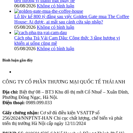
đến hương vị thanh mát ngày hè
06/08/2026
Không có bình luận
Lỗ lũy kế 800 tỷ đằng sau việc Golden Gate mua The Coffee
House: Ai được, ai mất sau cánh cửa sáp nhập?
05/08/2026
Không có bình luận
Cách pha Trà Vải Cam Dâu: Công thức 3 tầng hương vị
khiến ai uống cũng mê
05/08/2026
Không có bình luận
Bình luận gần đây
CÔNG TY CỔ PHẦN THƯƠNG MẠI QUỐC TẾ THÁI ANH
Địa chỉ:
Biệt thự 08 – BT3 Khu đô thị mới Cổ Nhuế – Xuân Đỉnh,
Phường Đông Ngạc, Hà Nội.
Điện thoại:
0989.099.033
Giấy chứng nhận:
Cơ sở đủ điều kiện VSATTP số
256/2024/NNPTNT-HAN Chi cục chất lượng, chế biến và phát
triển thị trường Hà Nội cấp ngày 12/11/2024