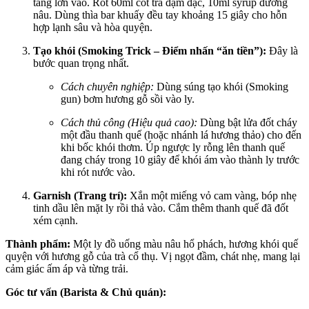
tảng lớn vào. Rót 60ml cốt trà đậm đặc, 10ml syrup đường
nâu. Dùng thìa bar khuấy đều tay khoảng 15 giây cho hỗn
hợp lạnh sâu và hòa quyện.
Tạo khói (Smoking Trick – Điểm nhấn “ăn tiền”):
Đây là
bước quan trọng nhất.
Cách chuyên nghiệp:
Dùng súng tạo khói (Smoking
gun) bơm hương gỗ sồi vào ly.
Cách thủ công (Hiệu quả cao):
Dùng bật lửa đốt cháy
một đầu thanh quế (hoặc nhánh lá hương thảo) cho đến
khi bốc khói thơm. Úp ngược ly rỗng lên thanh quế
đang cháy trong 10 giây để khói ám vào thành ly trước
khi rót nước vào.
Garnish (Trang trí):
Xắn một miếng vỏ cam vàng, bóp nhẹ
tinh dầu lên mặt ly rồi thả vào. Cắm thêm thanh quế đã đốt
xém cạnh.
Thành phẩm:
Một ly đồ uống màu nâu hổ phách, hương khói quế
quyện với hương gỗ của trà cổ thụ. Vị ngọt đầm, chát nhẹ, mang lại
cảm giác ấm áp và từng trải.
Góc tư vấn (Barista & Chủ quán):