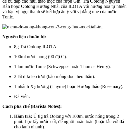
để bù đắp cho mùi thảo mộc của rượu Gin. Trà Oolong Nguyên
Bản hoặc Oolong Hương Nhài của ILOTA với hương hoa tự nhiên
và hậu vị ngọt thanh sẽ kết hợp ăn ý với vị đắng nhẹ của nước
Tonic.
Nguyên liệu chuẩn bị:
8g Trà Oolong ILOTA.
100ml nước nóng (90 độ C).
1 lon nước Tonic (Schweppes hoặc Thomas Henry).
2 lát dưa leo tươi (bào mỏng dọc theo thân).
1 nhánh Xạ hương (Thyme) hoặc Hương thảo (Rosemary).
Đá viên.
Cách pha chế (Barista Notes):
Hãm trà:
Ủ 8g trà Oolong với 100ml nước nóng trong 2
phút. Lọc lấy nước cốt, để nguội hoàn toàn (hoặc lắc với đá
cho lạnh nhanh).