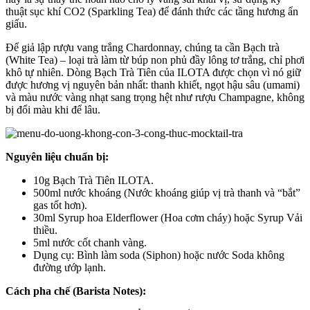
thuật sục khí CO2 (Sparkling Tea) để đánh thức các tầng hương ẩn
giấu.
Để giả lập rượu vang trắng Chardonnay, chúng ta cần Bạch trà
(White Tea) – loại trà làm từ búp non phủ đầy lông tơ trắng, chỉ phơi
khô tự nhiên. Dòng Bạch Trà Tiên của ILOTA được chọn vì nó giữ
được hương vị nguyên bản nhất: thanh khiết, ngọt hậu sâu (umami)
và màu nước vàng nhạt sang trọng hệt như rượu Champagne, không
bị đổi màu khi để lâu.
Nguyên liệu chuẩn bị:
10g Bạch Trà Tiên ILOTA.
500ml nước khoáng (Nước khoáng giúp vị trà thanh và “bắt”
gas tốt hơn).
30ml Syrup hoa Elderflower (Hoa cơm cháy) hoặc Syrup Vải
thiều.
5ml nước cốt chanh vàng.
Dụng cụ:
Bình làm soda (Siphon) hoặc nước Soda không
đường ướp lạnh.
Cách pha chế (Barista Notes):