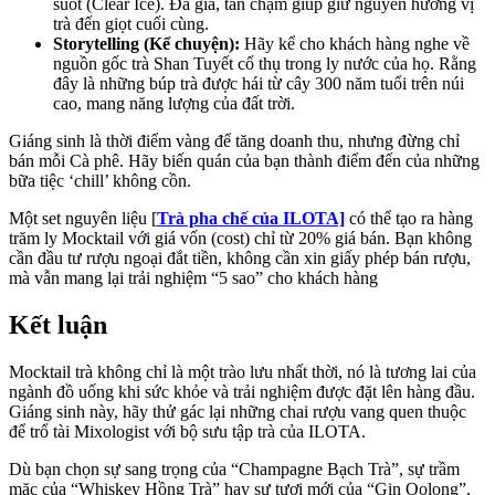
suốt (Clear Ice). Đá già, tan chậm giúp giữ nguyên hương vị
trà đến giọt cuối cùng.
Storytelling (Kể chuyện):
Hãy kể cho khách hàng nghe về
nguồn gốc trà Shan Tuyết cổ thụ trong ly nước của họ. Rằng
đây là những búp trà được hái từ cây 300 năm tuổi trên núi
cao, mang năng lượng của đất trời.
Giáng sinh là thời điểm vàng để tăng doanh thu, nhưng đừng chỉ
bán mỗi Cà phê. Hãy biến quán của bạn thành điểm đến của những
bữa tiệc ‘chill’ không cồn.
Một set nguyên liệu [
Trà pha chế của ILOTA]
có thể tạo ra hàng
trăm ly Mocktail với giá vốn (cost) chỉ từ 20% giá bán. Bạn không
cần đầu tư rượu ngoại đắt tiền, không cần xin giấy phép bán rượu,
mà vẫn mang lại trải nghiệm “5 sao” cho khách hàng
Kết luận
Mocktail trà không chỉ là một trào lưu nhất thời, nó là tương lai của
ngành đồ uống khi sức khỏe và trải nghiệm được đặt lên hàng đầu.
Giáng sinh này, hãy thử gác lại những chai rượu vang quen thuộc
để trổ tài Mixologist với bộ sưu tập trà của ILOTA.
Dù bạn chọn sự sang trọng của “Champagne Bạch Trà”, sự trầm
mặc của “Whiskey Hồng Trà” hay sự tươi mới của “Gin Oolong”,