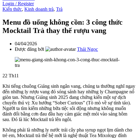
Login / Register
Kiến thức
,
Kinh doanh trà
,
Trà
Menu đồ uống không cồn: 3 công thức
Mocktail Trà thay thế rượu vang
04/04/2026
Được đăng bởi
Thái Ngọc
22
Th11
Khi tiếng chuông Giáng sinh ngân vang, chúng ta thường nghĩ ngay
đến những ly rượu vang đỏ sóng sánh hay những ly Champagne nổ
giòn tan. Nhưng Giáng sinh 2025 đang chứng kiến một sự dịch
chuyển thú vị: Xu hướng “Sober Curious” (Tò mò về sự tỉnh táo).
Người ta tìm kiếm những bữa tiệc sôi động nhưng không muốn
đánh đổi bằng cơn đau đầu hay cảm giác mệt mỏi vào sáng hôm
sau. Đó là lúc Mocktail trà lên ngôi.
Không phải là những ly nước trái cây pha syrup ngọt lịm dành cho
trẻ em, Mocktail trà thế hệ mới là nghệ thuật Tea Mixology đỉnh