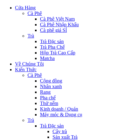
Cửa Hàng
Cà Phê
Cà Phê Việt Nam
Cà Phê Nhập Khẩu
Cà phê giá SỈ
Trà
Trà Đặc sản
Trà Pha Chế
Hộp Trà Cao Cấp
Matcha
Về Chúng Tôi
Kiến Thức
Cà Phê
Cộng đồng
Nhân xanh
Rang
Pha chế
Thử nếm
Kinh doanh / Quán
Máy móc & Dụng cụ
Trà
Trà Đặc sản
Cây trà
Sản xuất Trà