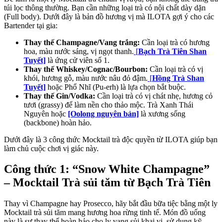
túi lọc thông thường. Bạn cần những loại trà có nội chất dày dặn
(Full body). Dưới đây là bản đồ hương vị mà ILOTA gợi ý cho các
Bartender tại gia:
Thay thế Champagne/Vang trắng:
Cần loại trà có hương
hoa, màu nước sáng, vị ngọt thanh.
[
Bạch Trà Tiên Shan
Tuyết]
là ứng cử viên số 1.
Thay thế Whiskey/Cognac/Bourbon:
Cần loại trà có vị
khói, hương gỗ, màu nước nâu đỏ đậm.
[
Hồng Trà Shan
Tuyết]
hoặc Phổ Nhĩ (Pu-erh) là lựa chọn bắt buộc.
Thay thế Gin/Vodka:
Cần loại trà có vị chát nhẹ, hương cỏ
tươi (grassy) để làm nền cho thảo mộc. Trà Xanh Thái
Nguyên hoặc
[Oolong nguyên bản]
là xương sống
(backbone) hoàn hảo.
Dưới đây là 3 công thức Mocktail trà độc quyền từ ILOTA giúp bạn
làm chủ cuộc chơi vị giác này.
Công thức 1: “Snow White Champagne”
– Mocktail Trà sủi tăm từ Bạch Trà Tiên
Thay vì Champagne hay Prosecco, hãy bắt đầu bữa tiệc bằng một ly
Mocktail trà sủi tăm mang hương hoa rừng tinh tế. Món đồ uống
này là sự thay thế hoàn hảo cho ly vang sủi khai vị, sử dụng kỹ