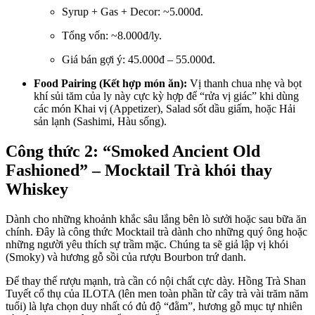
Syrup + Gas + Decor: ~5.000đ.
Tổng vốn: ~8.000đ/ly.
Giá bán gợi ý: 45.000đ – 55.000đ.
Food Pairing (Kết hợp món ăn):
Vị thanh chua nhẹ và bọt
khí sủi tăm của ly này cực kỳ hợp để “rửa vị giác” khi dùng
các món Khai vị (Appetizer), Salad sốt dầu giấm, hoặc Hải
sản lạnh (Sashimi, Hàu sống).
Công thức 2: “Smoked Ancient Old
Fashioned” – Mocktail Trà khói thay
Whiskey
Dành cho những khoảnh khắc sâu lắng bên lò sưởi hoặc sau bữa ăn
chính. Đây là công thức Mocktail trà dành cho những quý ông hoặc
những người yêu thích sự trầm mặc. Chúng ta sẽ giả lập vị khói
(Smoky) và hương gỗ sồi của rượu Bourbon trứ danh.
Để thay thế rượu mạnh, trà cần có nội chất cực dày. Hồng Trà Shan
Tuyết cổ thụ của ILOTA (lên men toàn phần từ cây trà vài trăm năm
tuổi) là lựa chọn duy nhất có đủ độ “đằm”, hương gỗ mục tự nhiên