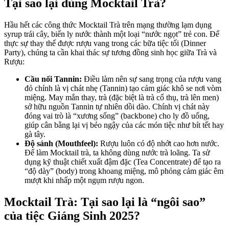
Tại sao lại dùng Mocktail Trà?
Hầu hết các công thức Mocktail Trà trên mạng thường lạm dụng
syrup trái cây, biến ly nước thành một loại “nước ngọt” trẻ con. Để
thực sự thay thế được rượu vang trong các bữa tiệc tối (Dinner
Party), chúng ta cần khai thác sự tương đồng sinh học giữa Trà và
Rượu:
Cầu nối Tannin:
Điều làm nên sự sang trọng của rượu vang
đỏ chính là vị chát nhẹ (Tannin) tạo cảm giác khô se nơi vòm
miệng. May mắn thay, trà (đặc biệt là trà cổ thụ, trà lên men)
sở hữu nguồn Tannin tự nhiên dồi dào. Chính vị chát này
đóng vai trò là “xương sống” (backbone) cho ly đồ uống,
giúp cân bằng lại vị béo ngậy của các món tiệc như bít tết hay
gà tây.
Độ sánh (Mouthfeel):
Rượu luôn có độ nhớt cao hơn nước.
Để làm Mocktail trà, ta không dùng nước trà loãng. Ta sử
dụng kỹ thuật chiết xuất đậm đặc (Tea Concentrate) để tạo ra
“độ dày” (body) trong khoang miệng, mô phỏng cảm giác êm
mượt khi nhấp một ngụm rượu ngon.
Mocktail Trà: Tại sao lại là “ngôi sao”
của tiệc Giáng Sinh 2025?