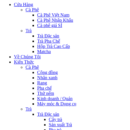
Cửa Hàng
Cà Phê
Cà Phê Việt Nam
Cà Phê Nhập Khẩu
Cà phê giá SỈ
Trà
Trà Đặc sản
Trà Pha Chế
Hộp Trà Cao Cấp
Matcha
Về Chúng Tôi
Kiến Thức
Cà Phê
Cộng đồng
Nhân xanh
Rang
Pha chế
Thử nếm
Kinh doanh / Quán
Máy móc & Dụng cụ
Trà
Trà Đặc sản
Cây trà
Sản xuất Trà
Pha trà