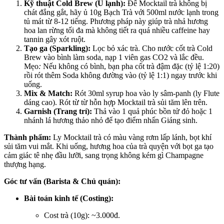
Kỹ thuật Cold Brew (Ủ lạnh):
Để Mocktail trà không bị
chát đắng gắt, hãy ủ 10g Bạch Trà với 500ml nước lạnh trong
tủ mát từ 8-12 tiếng. Phương pháp này giúp trà nhả hương
hoa lan rừng tối đa mà không tiết ra quá nhiều caffeine hay
tannin gây xót ruột.
Tạo ga (Sparkling):
Lọc bỏ xác trà. Cho nước cốt trà Cold
Brew vào bình làm soda, nạp 1 viên gas CO2 và lắc đều.
Mẹo
:
Nếu không có bình, bạn pha cốt trà đậm đặc (tỷ lệ 1:20)
rồi rót thêm Soda không đường vào (tỷ lệ 1:1) ngay trước khi
uống.
Mix & Match:
Rót 30ml syrup hoa vào ly sâm-panh (ly Flute
dáng cao). Rót từ từ hỗn hợp Mocktail trà sủi tăm lên trên.
Garnish (Trang trí):
Thả vào 1 quả phúc bồn tử đỏ hoặc 1
nhánh lá hương thảo nhỏ để tạo điểm nhấn Giáng sinh.
Thành phẩm:
Ly Mocktail trà có màu vàng rơm lấp lánh, bọt khí
sủi tăm vui mắt. Khi uống, hương hoa của trà quyện với bọt ga tạo
cảm giác tê nhẹ đầu lưỡi, sang trọng không kém gì Champagne
thượng hạng.
Góc tư vấn (Barista & Chủ quán):
Bài toán kinh tế (Costing):
Cost trà (10g): ~3.000đ.