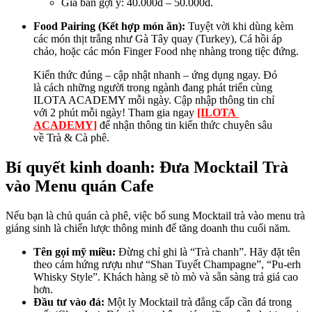
Giá bán gợi ý: 40.000đ – 50.000đ.
Food Pairing (Kết hợp món ăn):
Tuyệt vời khi dùng kèm
các món thịt trắng như Gà Tây quay (Turkey), Cá hồi áp
chảo, hoặc các món Finger Food nhẹ nhàng trong tiệc đứng.
Kiến thức đúng – cập nhật nhanh – ứng dụng ngay. Đó
là cách những người trong ngành đang phát triển cùng
ILOTA ACADEMY mỗi ngày. Cập nhập thông tin chỉ
với 2 phút mỗi ngày! Tham gia ngay
[ILOTA
ACADEMY]
để nhận thông tin kiến thức chuyên sâu
về Trà & Cà phê.
Bí quyết kinh doanh: Đưa Mocktail Trà
vào Menu quán Cafe
Nếu bạn là chủ quán cà phê, việc bổ sung Mocktail trà vào menu trà
giáng sinh là chiến lược thông minh để tăng doanh thu cuối năm.
Tên gọi mỹ miều:
Đừng chỉ ghi là “Trà chanh”. Hãy đặt tên
theo cảm hứng rượu như “Shan Tuyết Champagne”, “Pu-erh
Whisky Style”. Khách hàng sẽ tò mò và sẵn sàng trả giá cao
hơn.
Đầu tư vào đá:
Một ly Mocktail trà đẳng cấp cần đá trong