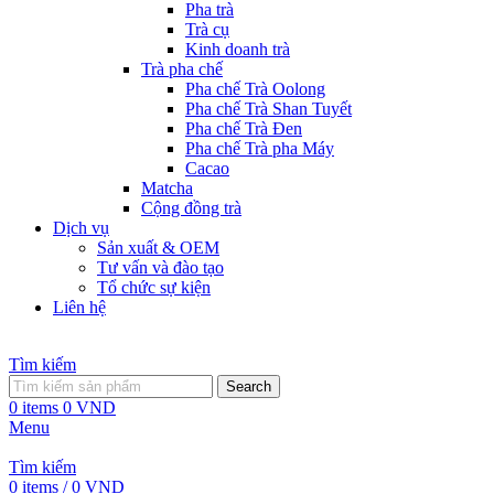
Pha trà
Trà cụ
Kinh doanh trà
Trà pha chế
Pha chế Trà Oolong
Pha chế Trà Shan Tuyết
Pha chế Trà Đen
Pha chế Trà pha Máy
Cacao
Matcha
Cộng đồng trà
Dịch vụ
Sản xuất & OEM
Tư vấn và đào tạo
Tổ chức sự kiện
Liên hệ
Tìm kiếm
Search
0
items
0
VND
Menu
Tìm kiếm
0
items
/
0
VND