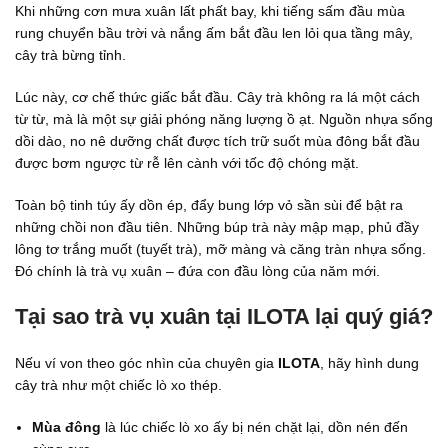
Khi những cơn mưa xuân lất phất bay, khi tiếng sấm đầu mùa
rung chuyển bầu trời và nắng ấm bắt đầu len lỏi qua tầng mây,
cây trà bừng tỉnh.
Lúc này, cơ chế thức giấc bắt đầu. Cây trà không ra lá một cách
từ từ, mà là một sự giải phóng năng lượng ồ ạt. Nguồn nhựa sống
dồi dào, no nê dưỡng chất được tích trữ suốt mùa đông bắt đầu
được bơm ngược từ rễ lên cành với tốc độ chóng mặt.
Toàn bộ tinh túy ấy dồn ép, đẩy bung lớp vỏ sần sùi để bật ra
những chồi non đầu tiên. Những búp trà này mập mạp, phủ đầy
lông tơ trắng muốt (tuyết trà), mỡ màng và căng tràn nhựa sống.
Đó chính là trà vụ xuân – đứa con đầu lòng của năm mới.
Tại sao trà vụ xuân tại ILOTA lại quý giá?
Nếu ví von theo góc nhìn của chuyên gia
ILOTA
, hãy hình dung
cây trà như một chiếc lò xo thép.
Mùa đông
là lúc chiếc lò xo ấy bị nén chặt lại, dồn nén đến