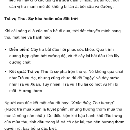
liệu vụ này cho các dòng trà sữa đậm vị hoặc trà túi lọc, nơi
cần vị trà mạnh mẽ để không bị lấn át bởi sữa và đường.
Trà vụ Thu: Sự hòa hoãn của đất trời
Khi cái nóng oi ả của mùa hè đi qua, trời đất chuyển mình sang
thu, mát mẻ và hanh hao.
Diễn biến:
Cây trà bắt đầu hồi phục sức khỏe. Quá trình
quang hợp giảm bớt cường độ, và rễ cây lại bắt đầu tích lũy
dưỡng chất.
Kết quả:
Trà vụ Thu
là sự pha trộn thú vị. Nó không quá chát
như Trà vụ Hạ, nhưng cũng chưa đủ độ “ngậy” và dày nước
như Trà vụ Xuân. Tuy nhiên, Trà vụ Thu lại có một vũ khí bí
mật: Hương thơm.
Người xưa đúc kết một câu rất hay:
“Xuân thủy, Thu hương”
(Nước trà mùa xuân là tuyệt phẩm, nhưng hương thơm mùa thu
mới là nồng nàn nhất). Do điều kiện khí hậu hanh khô đặc trưng
của mùa thu, tinh dầu trong lá trà cô đặc lại, tạo nên hương thơm
quyến rũ, bay bổng đặc biệt.