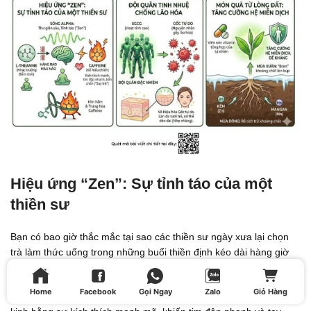
Hiệu ứng “Zen”: Sự tỉnh táo của một
thiền sư
Bạn có bao giờ thắc mắc tại sao các thiền sư ngày xưa lại chọn
trà làm thức uống trong những buổi thiền định kéo dài hàng giờ
đồng hồ? Bí mật nằm ở L-Theanine.
Home
Facebook
Gọi Ngay
Zalo
Giỏ Hàng
Trong khi Caffeine là kẻ hiếu chiến, luôn muốn đánh thức hệ thần