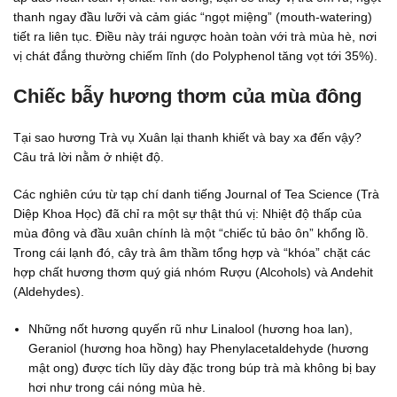
thanh ngay đầu lưỡi và cảm giác “ngọt miệng” (mouth-watering)
tiết ra liên tục. Điều này trái ngược hoàn toàn với trà mùa hè, nơi
vị chát đắng thường chiếm lĩnh (do Polyphenol tăng vọt tới 35%).
Chiếc bẫy hương thơm của mùa đông
Tại sao hương Trà vụ Xuân lại thanh khiết và bay xa đến vậy?
Câu trả lời nằm ở nhiệt độ.
Các nghiên cứu từ tạp chí danh tiếng Journal of Tea Science (Trà
Diệp Khoa Học) đã chỉ ra một sự thật thú vị: Nhiệt độ thấp của
mùa đông và đầu xuân chính là một “chiếc tủ bảo ôn” khổng lồ.
Trong cái lạnh đó, cây trà âm thầm tổng hợp và “khóa” chặt các
hợp chất hương thơm quý giá nhóm Rượu (Alcohols) và Andehit
(Aldehydes).
Những nốt hương quyến rũ như Linalool (hương hoa lan),
Geraniol (hương hoa hồng) hay Phenylacetaldehyde (hương
mật ong) được tích lũy dày đặc trong búp trà mà không bị bay
hơi như trong cái nóng mùa hè.