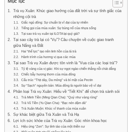
Mục lục
Trà vụ Xuân: Khúc giao hưởng của đất trời và sự tỉnh giấc của
những cội trà
Giấc ngủ đông: Sự chuẩn bị vĩ đại của tự nhiên
Tiếng gọi của mùa xuân: Sự bùng nổ của nhựa sống
Tại sao trà vụ xuân tại ILOTA lại quý giá?
Tại sao cây trà lại có “Vụ”? Câu chuyện về cuộc giao tranh
giữa Nắng và Đất
Hai “thế lực” tạo nên linh hồn của lá trà
Hành trình của hương vị qua các mùa
Tại sao Trà vụ Xuân được tôn vinh là “Vua của các loại trà”?
Tỷ lệ vàng của vị giác: Khi sự ngọt ngào chiến thắng nỗi chát đắng
Chiếc bẫy hương thơm của mùa đông
Cấu trúc “Thịt dày, Da mỏng” và bí mật của Pectin
Sự “Sạch” nguyên bản: Mùa đông là người bảo vệ vĩ đại
Phân loại Trà vụ Xuân: Hiểu về “Tiết Khí” để chọn trà sành sỏi
Trà Minh Tiền (Ming Qian Cha): “Quý như vàng ròng”
Trà Vũ Tiền (Yu Qian Cha): “Bạc nén đậm đà”
Trà Xuân Muộn: Khúc vĩ thanh của mùa xuân
Sự khác biệt giữa Trà Xuân và Trà Hạ
Lợi ích sức khỏe của Trà vụ Xuân: Góc nhìn khoa học
Hiệu ứng “Zen”: Sự tỉnh táo của một thiền sư