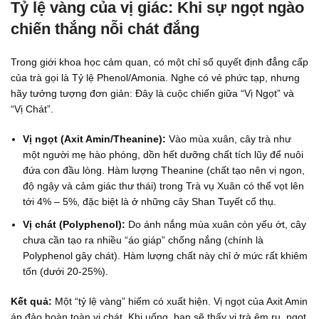
Tỷ lệ vàng của vị giác: Khi sự ngọt ngào
chiến thắng nỗi chát đắng
Trong giới khoa học cảm quan, có một chỉ số quyết định đẳng cấp
của trà gọi là Tỷ lệ Phenol/Amonia. Nghe có vẻ phức tạp, nhưng
hãy tưởng tượng đơn giản: Đây là cuộc chiến giữa “Vị Ngọt” và
“Vị Chát”.
Vị ngọt (Axit Amin/Theanine):
Vào mùa xuân, cây trà như
một người mẹ hào phóng, dồn hết dưỡng chất tích lũy để nuôi
đứa con đầu lòng. Hàm lượng Theanine (chất tạo nên vị ngon,
độ ngậy và cảm giác thư thái) trong Trà vụ Xuân có thể vọt lên
tới 4% – 5%, đặc biệt là ở những cây Shan Tuyết cổ thụ.
Vị chát (Polyphenol):
Do ánh nắng mùa xuân còn yếu ớt, cây
chưa cần tạo ra nhiều “áo giáp” chống nắng (chính là
Polyphenol gây chát). Hàm lượng chất này chỉ ở mức rất khiêm
tốn (dưới 20-25%).
Kết quả:
Một “tỷ lệ vàng” hiếm có xuất hiện. Vị ngọt của Axit Amin
áp đảo hoàn toàn vị chát. Khi uống, bạn sẽ thấy vị trà êm ru, ngọt