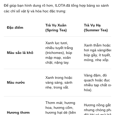
Để giúp bạn hình dung rõ hơn, ILOTA đã tổng hợp bảng so sánh
các chỉ số vật lý và hóa học đặc trưng:
Trà Vụ Xuân
Trà Vụ Hạ
Đặc điểm
(Spring Tea)
(Summer Tea)
Xanh lục tươi,
Xanh thẫm hoặc
nhiều tuyết trắng
hơi ngả vàng/đen,
Màu sắc lá khô
(trichomes), búp
búp gầy, ít tuyết, lá
mập mạp, xoăn
mỏng, nhẹ xốp.
chặt, nặng tay.
Vàng đậm, đỏ
Xanh trong hoặc
quạch hoặc đục (d
Màu nước
vàng sáng, sánh
nhiều tạp chất oxy
nhẹ, trong vắt.
hóa).
Thơm mát, hương
Hương nồng gắt
hoa, hương cốm,
nhưng chóng phai,
Hương thơm
hương hạt dẻ (bền
đôi khi có mùi hăn