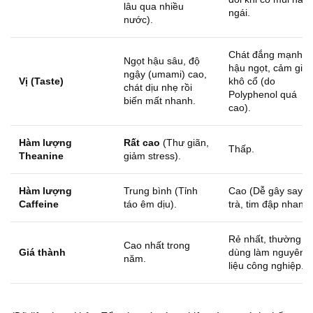
lâu qua nhiều
ngái.
nước).
Chát đắng mạnh, í
Ngọt hậu sâu, độ
hậu ngọt, cảm giác
ngậy (umami) cao,
Vị (Taste)
khô cổ (do
chát dịu nhẹ rồi
Polyphenol quá
biến mất nhanh.
cao).
Hàm lượng
Rất cao
(Th
ư giãn,
Thấp.
Theanine
giảm stress).
Hàm lượng
Trung bình (Tỉnh
Cao (Dễ gây say
Caffeine
táo êm dịu).
trà, tim đập nhanh)
Rẻ nhất, thường
Cao nhất trong
Giá thành
dùng làm nguyên
năm.
liệu công nghiệp.