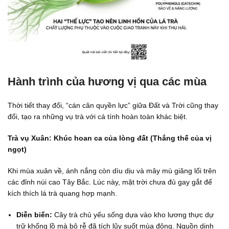
Hành trình của hương vị qua các mùa
Thời tiết thay đổi, “cán cân quyền lực” giữa Đất và Trời cũng thay
đổi, tạo ra những vụ trà với cá tính hoàn toàn khác biệt.
Trà vụ Xuân: Khúc hoan ca của lòng đất (Thắng thế của vị
ngọt)
Khi mùa xuân về, ánh nắng còn dìu dịu và mây mù giăng lối trên
các đỉnh núi cao Tây Bắc. Lúc này, mặt trời chưa đủ gay gắt để
kích thích lá trà quang hợp mạnh.
Diễn biến:
Cây trà chủ yếu sống dựa vào kho lương thực dự
trữ khổng lồ mà bộ rễ đã tích lũy suốt mùa đông. Nguồn dinh