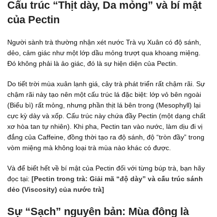
Cấu trúc “Thịt dày, Da mỏng” và bí mật
của Pectin
Người sành trà thường nhận xét nước Trà vụ Xuân có độ sánh,
dẻo, cảm giác như một lớp dầu mỏng trượt qua khoang miệng.
Đó không phải là ảo giác, đó là sự hiện diện của Pectin.
Do tiết trời mùa xuân lạnh giá, cây trà phát triển rất chậm rãi. Sự
chậm rãi này tạo nên một cấu trúc lá đặc biệt: lớp vỏ bên ngoài
(Biểu bì) rất mỏng, nhưng phần thịt lá bên trong (Mesophyll) lại
cực kỳ dày và xốp. Cấu trúc này chứa đầy Pectin (một dạng chất
xơ hòa tan tự nhiên). Khi pha, Pectin tan vào nước, làm dịu đi vị
đắng của Caffeine, đồng thời tạo ra độ sánh, độ “tròn đầy” trong
vòm miệng mà không loại trà mùa nào khác có được.
Và để biết hết về bí mật của Pectin đối với từng búp trà, bạn hãy
đọc tại:
[Pectin trong trà: Giải mã “độ dày” và cấu trúc sánh
dẻo (Viscosity) của nước trà]
Sự “Sạch” nguyên bản: Mùa đông là