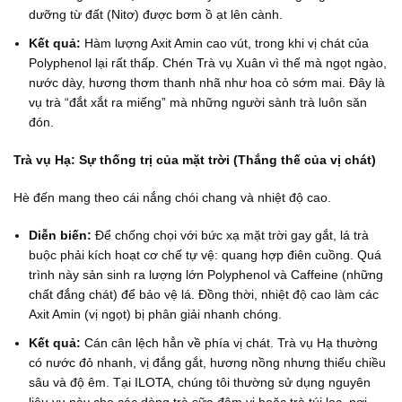
dưỡng từ đất (Nitơ) được bơm ồ ạt lên cành.
Kết quả:
Hàm lượng Axit Amin cao vút, trong khi vị chát của
Polyphenol lại rất thấp. Chén Trà vụ Xuân vì thế mà ngọt ngào,
nước dày, hương thơm thanh nhã như hoa cỏ sớm mai. Đây là
vụ trà “đắt xắt ra miếng” mà những người sành trà luôn săn
đón.
Trà vụ Hạ: Sự thống trị của mặt trời (Thắng thế của vị chát)
Hè đến mang theo cái nắng chói chang và nhiệt độ cao.
Diễn biến:
Để chống chọi với bức xạ mặt trời gay gắt, lá trà
buộc phải kích hoạt cơ chế tự vệ: quang hợp điên cuồng. Quá
trình này sản sinh ra lượng lớn Polyphenol và Caffeine (những
chất đắng chát) để bảo vệ lá. Đồng thời, nhiệt độ cao làm các
Axit Amin (vị ngọt) bị phân giải nhanh chóng.
Kết quả:
Cán cân lệch hẳn về phía vị chát. Trà vụ Hạ thường
có nước đỏ nhanh, vị đắng gắt, hương nồng nhưng thiếu chiều
sâu và độ êm. Tại ILOTA, chúng tôi thường sử dụng nguyên