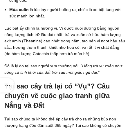
cùng cực.
Mùa xuân
là lúc tay người buông ra, chiếc lò xo bật tung với
sức mạnh lớn nhất.
Lực bật ấy chính là hương vị. Vì được nuôi dưỡng bằng nguồn
năng lượng tích trữ lâu dài nhất, trà vụ xuân sở hữu hàm lượng
axit amin (Theanine) cao nhất trong năm, tạo nên vị ngọt hậu sâu
sắc, hương thơm thanh khiết như hoa cỏ, và rất ít vị chát đắng
(do hàm lượng Catechin thấp hơn trà mùa hè).
Đó là lý do tại sao người xưa thường nói:
“Uống trà vụ xuân như
uống cả tinh khôi của đất trời sau một giấc ngủ dài.”
Tại sao cây trà lại có “Vụ”? Câu
chuyện về cuộc giao tranh giữa
Nắng và Đất
Tại sao chúng ta không thể ép cây trà cho ra những búp non
thượng hạng đều đặn suốt 365 ngày? Tại sao không có chuyện