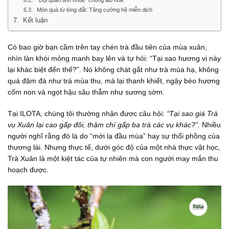
“Đội quân tinh nhuệ” chống lão hóa
Món quà từ lòng đất: Tăng cường hệ miễn dịch
Kết luận
Có bao giờ bạn cầm trên tay chén trà đầu tiên của mùa xuân,
nhìn làn khói mỏng manh bay lên và tự hỏi: “Tại sao hương vị này
lại khác biệt đến thế?”. Nó không chát gắt như trà mùa hạ, không
quá đậm đà như trà mùa thu, mà lại thanh khiết, ngậy béo hương
cốm non và ngọt hậu sâu thẳm như sương sớm.
Tại ILOTA, chúng tôi thường nhận được câu hỏi:
“Tại sao giá Trà
vụ Xuân lại cao gấp đôi, thậm chí gấp ba trà các vụ khác?”.
Nhiều
người nghĩ rằng đó là do “mới lạ đầu mùa” hay sự thổi phồng của
thương lái. Nhưng thực tế, dưới góc độ của một nhà thực vật học,
Trà Xuân là một kiệt tác của tự nhiên mà con người may mắn thu
hoạch được.