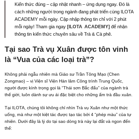
Kiến thức đúng – cập nhật nhanh – ứng dụng ngay. Đó là
cách những người trong ngành đang phát triển cùng ILOTA
ACADEMY mỗi ngày. Cập nhập thông tin chỉ với 2 phút
mỗi ngày! Tham gia ngay
[ILOTA ACADEMY]
để nhận
thông tin kiến thức chuyên sâu về Trà & Cà phê.
Tại sao Trà vụ Xuân được tôn vinh
là “Vua của các loại trà”?
Không phải ngẫu nhiên mà Giáo sư Trần Tông Mạo (Chen
Zongmao) – vị Viện sĩ Viện Hàn lâm Công trình Trung Quốc,
người được kính trọng gọi là “Thái sơn Bắc đẩu” của ngành trà
thế giới, luôn dành sự ưu ái đặc biệt cho những ấm trà đầu xuân.
Tại ILOTA, chúng tôi không chỉ nhìn Trà vụ Xuân như một thức
uống, mà như một kiệt tác được tạo tác bởi 4 “phép màu” của tự
nhiên. Dưới đây là lý do tại sao dòng trà này lại đắt và ngon đến
thế: