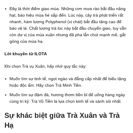
Đây là thời điểm giao mùa. Những cơn mưa rào bắt đầu nặng
hạt, báo hiệu mùa hè sắp đến. Lúc này, cây trà phát triển rất
nhanh, hàm lượng Polyphenol (vị chát) bắt đầu tăng cao để
bảo vệ lá. Chất lượng trà lúc này bắt đầu chuyển giao, tuy vẫn
còn dư vị của mùa xuân nhưng đã pha lẫn chút mạnh mẽ, gắt
gỏng của mùa hạ.
Lời khuyên từ ILOTA
Khi chọn Trà vụ Xuân, hãy nhớ quy tắc này:
Muốn tìm sự tinh tế, ngọt ngào và đẳng cấp nhất để biếu tặng
hoặc độc ẩm: Hãy chọn Trà Minh Tiền.
Muốn tìm sự đậm đà, hương thơm bền bỉ để uống hàng ngày
cùng tri kỷ: Trà Vũ Tiền là lựa chọn kinh tế và sành sỏi nhất.
Sự khác biệt giữa Trà Xuân và Trà
Hạ