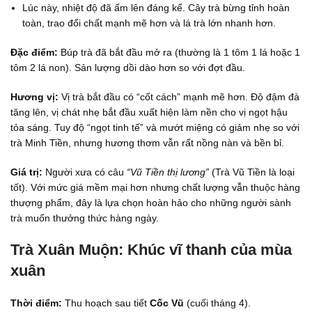
Lúc này, nhiệt độ đã ấm lên đáng kể. Cây trà bừng tỉnh hoàn
toàn, trao đổi chất mạnh mẽ hơn và lá trà lớn nhanh hơn.
Đặc điểm:
Búp trà đã bắt đầu mở ra (thường là 1 tôm 1 lá hoặc 1
tôm 2 lá non). Sản lượng dồi dào hơn so với đợt đầu.
Hương vị:
Vị trà bắt đầu có “cốt cách” mạnh mẽ hơn. Độ đậm đà
tăng lên, vị chát nhẹ bắt đầu xuất hiện làm nền cho vị ngọt hậu
tỏa sáng. Tuy độ “ngọt tinh tế” và mướt miệng có giảm nhẹ so với
trà Minh Tiền, nhưng hương thơm vẫn rất nồng nàn và bền bỉ.
Giá trị:
Người xưa có câu
“Vũ Tiền thị lương”
(Trà Vũ Tiền là loại
tốt). Với mức giá mềm mại hơn nhưng chất lượng vẫn thuộc hàng
thượng phẩm, đây là lựa chọn hoàn hảo cho những người sành
trà muốn thưởng thức hàng ngày.
Trà Xuân Muộn: Khúc vĩ thanh của mùa
xuân
Thời điểm:
Thu hoạch sau tiết
Cốc Vũ
(cuối tháng 4).