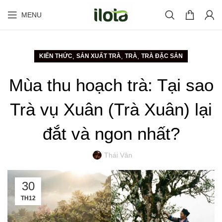
MENU
,
,
,
KIẾN THỨC
SẢN XUẤT TRÀ
TRÀ
TRÀ ĐẶC SẢN
Mùa thu hoạch trà: Tại sao
Trà vụ Xuân (Trà Xuân) lại
đắt và ngon nhất?
Thái Vân
30
TH12