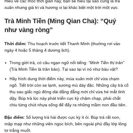
Hiểu về các mốc thời gian này, bạn sẽ hiểu tại sao cùng là trà
xuân nhưng giá trị và hương vị lại khác biệt một trời một vực.
Trà Minh Tiền (Ming Qian Cha): “Quý
như vàng ròng”
Thời điểm:
Thu hoạch trước tiết Thanh Minh (thường rơi vào
ngày 4 hoặc 5 tháng 4 dương lịch).
Trong giới trà, có câu ngạn ngữ nổi tiếng:
“Minh Tiền thị trân”
(Trà Minh Tiền là trân bảo). Tại sao lại ví nó như báu vật?
Hãy hình dung thời điểm này, mùa xuân mới chỉ vừa chạm
ngõ. Tiết trời còn se lạnh, sương mù dày đặc. Những cây trà cổ
thụ sau giấc ngủ đông dài đằng đẵng mới chỉ vừa hé mắt tỉnh
dậy. Búp trà lúc này phát triển cực kỳ chậm chạp, phải chắt
chiu từng chút nhựa sống để đẩy ra những mầm non đầu tiên.
Đặc điểm:
Số lượng trà hái được cực kỳ ít ỏi. Búp trà rất non,
mập mạp như những viên ngọc bích, bên ngoài phủ đầy lớp lông
tơ trắng muốt.