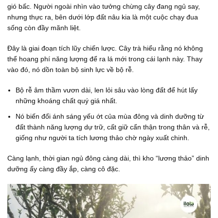
gió bấc. Người ngoài nhìn vào tưởng chừng cây đang ngủ say,
nhưng thực ra, bên dưới lớp đất nâu kia là một cuộc chạy đua
sống còn đầy mãnh liệt.
Đây là giai đoạn tích lũy chiến lược. Cây trà hiểu rằng nó không
thể hoang phí năng lượng để ra lá mới trong cái lạnh này. Thay
vào đó, nó dồn toàn bộ sinh lực về bộ rễ.
Bộ rễ âm thầm vươn dài, len lỏi sâu vào lòng đất để hút lấy
những khoáng chất quý giá nhất.
Nó biến đổi ánh sáng yếu ớt của mùa đông và dinh dưỡng từ
đất thành năng lượng dự trữ, cất giữ cẩn thận trong thân và rễ,
giống như người ta tích lương thảo chờ ngày xuất chinh.
Càng lạnh, thời gian ngủ đông càng dài, thì kho “lương thảo” dinh
dưỡng ấy càng đầy ắp, càng cô đặc.