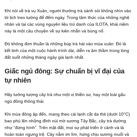
Khi nói về trà vụ Xuân, người thưởng trà sành sỏi không nhìn vào
tờ lịch treo tường để đếm ngày. Trong tâm thức của những nghệ
nhân và tại các vùng nguyên liệu trứ danh của ILOTA, khái niệm
này là một câu chuyện về sự kiên nhẫn và bùng nổ.
Đó không đơn thuần là những búp trà hái vào mùa xuân. Đó là
kết tinh của một cuộc hành trình dài, diễn ra âm thầm trong lòng
đất suốt những tháng ngày giá lạnh nhất.
Giấc ngủ đông: Sự chuẩn bị vĩ đại của
tự nhiên
Hãy tưởng tượng cây trà như một vị thiền sư, hay một loài gấu
ngủ đông thông thái.
Khi mùa đông ập đến, mang theo cái lạnh cắt da thịt (dưới 10°C)
bao phủ lên những đỉnh núi mờ sương Tây Bắc, cây trà dường
như “đứng hình”. Trên mặt đất, mọi sự phát triển ở cành và lá
hoàn toàn ngưng trệ. Cây nằm im lìm, hứng chịu sương muối và