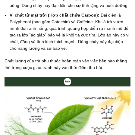
uống. Dòng chảy này đại diện cho sự tĩnh lặng và nuôi dưỡng.
Vị chát từ mặt trời (Hợp chất chứa Carbon):
Đại diện là
Polyphenol (bao gồm Catechin) và Caffeine. Khi lá trà vươn
mình đón ánh nắng, quá trình quang hợp diễn ra mạnh mẽ để
tạo ra lớp “áo giáp” bảo vệ lá khỏi tia cực tím. Lớp áo này có vị
chát, đắng và tính kích thích mạnh. Dòng chảy này đại diện
cho năng lượng và sự bảo vệ.
Chất lượng của trà phụ thuộc hoàn toàn vào việc bên nào thắng
thế trong cuộc giao tranh này vào thời điểm thu hái.