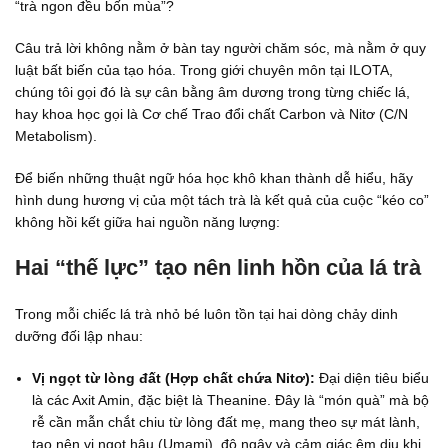
“trà ngon đều bốn mùa”?
Câu trả lời không nằm ở bàn tay người chăm sóc, mà nằm ở quy
luật bất biến của tạo hóa. Trong giới chuyên môn tại ILOTA,
chúng tôi gọi đó là sự cân bằng âm dương trong từng chiếc lá,
hay khoa học gọi là Cơ chế Trao đổi chất Carbon và Nitơ (C/N
Metabolism).
Để biến những thuật ngữ hóa học khô khan thành dễ hiểu, hãy
hình dung hương vị của một tách trà là kết quả của cuộc “kéo co”
không hồi kết giữa hai nguồn năng lượng:
Hai “thế lực” tạo nên linh hồn của lá trà
Trong mỗi chiếc lá trà nhỏ bé luôn tồn tại hai dòng chảy dinh
dưỡng đối lập nhau:
Vị ngọt từ lòng đất (Hợp chất chứa Nitơ):
Đại diện tiêu biểu
là các Axit Amin, đặc biệt là Theanine. Đây là “món quà” mà bộ
rễ cần mẫn chắt chiu từ lòng đất mẹ, mang theo sự mát lành,
tạo nên vị ngọt hậu (Umami), độ ngậy và cảm giác êm dịu khi